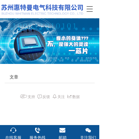
T
o
g
g
l
e
n
a
v
i
g
文章
a
t
i
o
支持
反馈
关注
数据
n
在线客服
服务热线
邮箱
关注我们